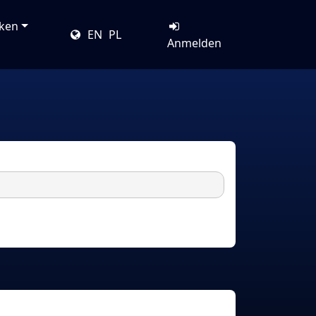
cken
EN
PL
Anmelden