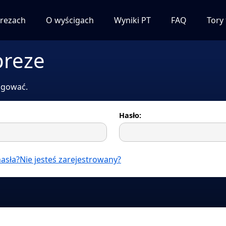
rezach
O wyścigach
Wyniki PT
FAQ
Tory
preze
logować.
Hasło:
asła?
Nie jesteś zarejestrowany?