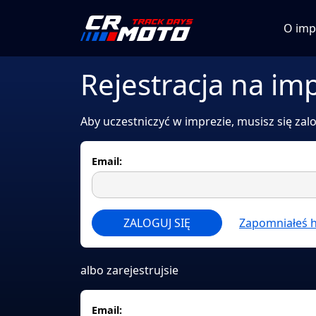
O imp
Rejestracja na im
Aby uczestniczyć w imprezie, musisz się za
Email:
ZALOGUJ SIĘ
Zapomniałeś h
albo zarejestrujsie
Email: