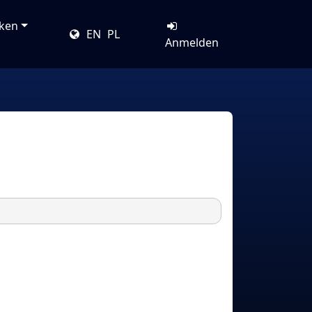
cken
EN
PL
Anmelden